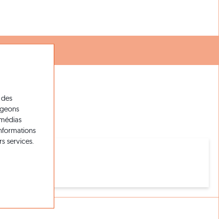
 des
tageons
 médias
informations
rs services.