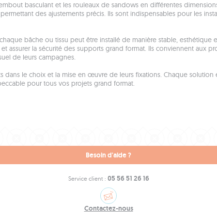
ec embout basculant et les rouleaux de sandows en différentes dimensi
n permettant des ajustements précis. Ils sont indispensables pour les inst
, chaque bâche ou tissu peut être installé de manière stable, esthétique
on et assurer la sécurité des supports grand format. Ils conviennent aux pro
isuel de leurs campagnes.
ans le choix et la mise en œuvre de leurs fixations. Chaque solution est 
 impeccable pour tous vos projets grand format.
Besoin d'aide ?
05 56 51 26 16
Service client :
Contactez-nous