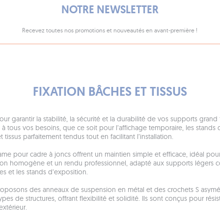
NOTRE NEWSLETTER
Recevez toutes nos promotions et nouveautés en avant-première !
FIXATION BÂCHES ET TISSUS
pour garantir la stabilité, la sécurité et la durabilité de vos supports g
ous vos besoins, que ce soit pour l’affichage temporaire, les stands d’
issus parfaitement tendus tout en facilitant l’installation.
ame pour cadre à joncs offrent un maintien simple et efficace, idéal po
on homogène et un rendu professionnel, adapté aux supports légers com
es et les stands d’exposition.
roposons des anneaux de suspension en métal et des crochets S asymét
pes de structures, offrant flexibilité et solidité. Ils sont conçus pour rés
extérieur.