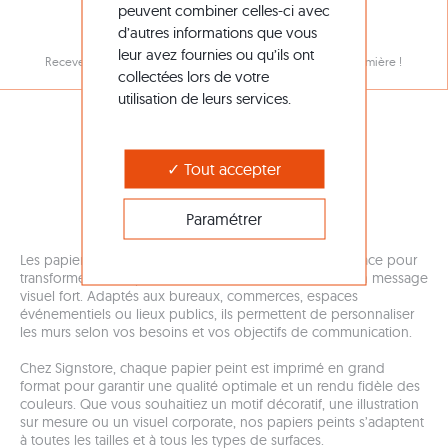
peuvent combiner celles-ci avec
NOTRE NEWSLETTER
d’autres informations que vous
leur avez fournies ou qu’ils ont
Recevez toutes nos promotions et nouveautés en avant-première !
collectées lors de votre
utilisation de leurs services.
Tout accepter
PAPIERS PEINTS
Paramétrer
Les papiers peints sur mesure offrent une solution efficace pour
transformer des espaces intérieurs tout en véhiculant un message
visuel fort. Adaptés aux bureaux, commerces, espaces
événementiels ou lieux publics, ils permettent de personnaliser
les murs selon vos besoins et vos objectifs de communication.
Chez Signstore, chaque papier peint est imprimé en grand
format pour garantir une qualité optimale et un rendu fidèle des
couleurs. Que vous souhaitiez un motif décoratif, une illustration
sur mesure ou un visuel corporate, nos papiers peints s’adaptent
à toutes les tailles et à tous les types de surfaces.