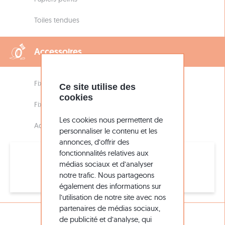
Toiles tendues
Accessoires
Fixation bâches et tissus
Ce site utilise des
cookies
Fixation panneaux
Les cookies nous permettent de
Accessoires pour pose vinyls
personnaliser le contenu et les
annonces, d’offrir des
fonctionnalités relatives aux
médias sociaux et d’analyser
Assistance
notre trafic. Nous partageons
05 56 51 26 16
également des informations sur
l’utilisation de notre site avec nos
partenaires de médias sociaux,
DÉCOUVREZ
de publicité et d’analyse, qui