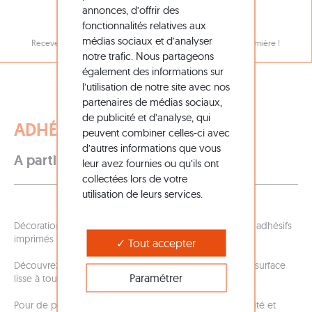
annonces, d’offrir des
NOTRE NEWSLETTER
fonctionnalités relatives aux
médias sociaux et d’analyser
Recevez toutes nos promotions et nouveautés en avant-première !
notre trafic. Nous partageons
également des informations sur
l’utilisation de notre site avec nos
partenaires de médias sociaux,
de publicité et d’analyse, qui
ADHÉSIFS SURFACES LISSES
peuvent combiner celles-ci avec
d’autres informations que vous
6,90 €
HT
A partir de
leur avez fournies ou qu’ils ont
collectées lors de votre
utilisation de leurs services.
Décoration de vitres, habillage de panneaux de stands, adhésifs
imprimés événementiels...
Tout accepter
Découvrez les adhésifs compatibles avec une pose sur surface
Paramétrer
lisse à tout petit prix !
Pour de plus amples informations sur les champs quantité et