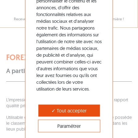
personnaliser le contenu et les
NOTRE NEWSLETTER
annonces, d’offrir des
fonctionnalités relatives aux
Recevez toutes nos promotions et nouveautés en avant-première !
médias sociaux et d’analyser
notre trafic. Nous partageons
également des informations sur
l’utilisation de notre site avec nos
partenaires de médias sociaux,
de publicité et d’analyse, qui
FOREX® PVC
peuvent combiner celles-ci avec
d’autres informations que vous
15,90 €
HT
A partir de
leur avez fournies ou qu’ils ont
collectées lors de votre
utilisation de leurs services.
L'impression sur panneaux PVC bénéficie d'un excellent rapport
qualité prix.
Tout accepter
Utilisable en intérieur et en extérieur, toute cette gamme possède
le classement au feu M1 vous permettant de les utiliser dans les
Paramétrer
lieux publics et ERP Français.