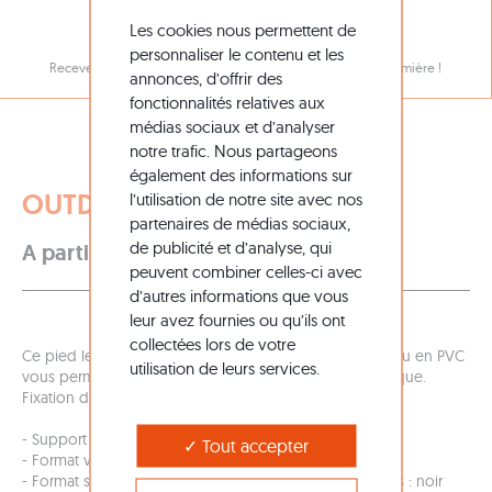
NOTRE NEWSLETTER
Les cookies nous permettent de
personnaliser le contenu et les
Recevez toutes nos promotions et nouveautés en avant-première !
annonces, d’offrir des
fonctionnalités relatives aux
médias sociaux et d’analyser
notre trafic. Nous partageons
également des informations sur
OUTDOOR TOTEM
l’utilisation de notre site avec nos
partenaires de médias sociaux,
119,90 €
HT
de publicité et d’analyse, qui
A partir de
peuvent combiner celles-ci avec
d’autres informations que vous
leur avez fournies ou qu’ils ont
collectées lors de votre
Ce pied lesté en caoutchouc recyclé muni d'un panneau en PVC
utilisation de leurs services.
vous permet un affichage recto verso simple et esthétique.
Fixation du panneau par vis.
- Support d'impression : PVC 10mm découpé à la forme
Tout accepter
- Format visuel : L 41 x H 80 cm - angles hauts arrondis
- Format structure : embase L46,5 x H5 x P30cm - coloris : noir