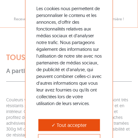
NOTRE NEWSLETTER
Les cookies nous permettent de
personnaliser le contenu et les
Recevez toutes nos promotions et nouveautés en avant-première !
annonces, d’offrir des
fonctionnalités relatives aux
médias sociaux et d’analyser
notre trafic. Nous partageons
également des informations sur
TOUS LES MATÉRIAUX BÂCHES
l’utilisation de notre site avec nos
partenaires de médias sociaux,
7,90 €
HT
de publicité et d’analyse, qui
A partir de
peuvent combiner celles-ci avec
d’autres informations que vous
leur avez fournies ou qu’ils ont
collectées lors de votre
Couleurs vives, aspect satiné, les supports bâches PVC sont très
utilisation de leurs services.
résistants pour une utilisation longue durée en extérieur et en
intérieur. Optez pour l'impression grand format en ligne et
profitez de la signalétique imprimée sur mesure. Nos bâches
adhésives classées M1 ou encore nos bâches grille PVC tramées
Tout accepter
300g M1 offrent des avantages uniques en termes de visibilité et
de résistance au vent.