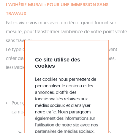
L'ADHÉSIF MURAL : POUR UNE IMMERSION SANS
TRAVAUX
Faites vivre vos murs avec un décor grand format sur
mesure, pour transformer l’ambiance de votre point vente
sans travaux.
Le type de peinture et la préparation du mur peuvent
créer des difficultés d’adhérence (peintures satinées,
Ce site utilise des
cookies
lessivables, murs trop lisses…)
Les cookies nous permettent de
personnaliser le contenu et les
annonces, d’offrir des
fonctionnalités relatives aux
Pour garantir une tenue fiable pendant toute la
médias sociaux et d’analyser
campagne :
notre trafic. Nous partageons
également des informations sur
l’utilisation de notre site avec nos
partenaires de médias sociaux,
➤ Privilégiez un adhésif avec colle renforcée